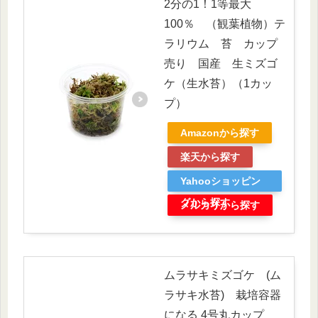
2分の1！1等最大
100％ （観葉植物）テ
ラリウム 苔 カップ
売り 国産 生ミズゴ
ケ（生水苔）（1カッ
プ）
Amazonから探す
楽天から探す
Yahooショッピン
グから探す
メルカリから探す
ムラサキミズゴケ (ム
ラサキ水苔) 栽培容器
になる 4号丸カップ