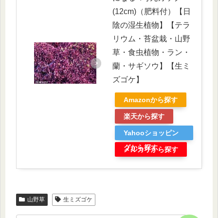
(12cm)（肥料付）【日
陰の湿生植物】【テラ
リウム・苔盆栽・山野
草・食虫植物・ラン・
蘭・サギソウ】【生ミ
ズゴケ】
Amazonから探す
楽天から探す
Yahooショッピン
グから探す
メルカリから探す
山野草
生ミズゴケ